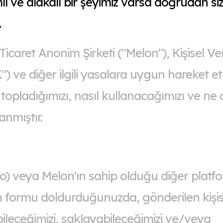
ı ve alakalı bir şeyimiz varsa doğrudan sizi
.
caret Anonim Şirketi ("Melon"), Kişisel Ver
ve diğer ilgili yasalara uygun hareket et
nasıl topladığımızı, nasıl kullanacağımızı ve n
anmıştır.
) veya Melon'ın sahip olduğu diğer platfo
şim formu doldurduğunuzda, gönderilen kişis
yebileceğimizi, saklayabileceğimizi ve/veya