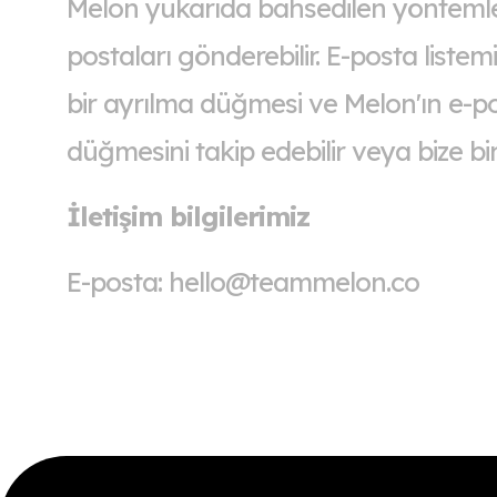
Melon yukarıda bahsedilen yöntemle
postaları gönderebilir. E-posta list
bir ayrılma düğmesi ve Melon'ın e-p
düğmesini takip edebilir veya bize bir
İletişim bilgilerimiz
E-posta:
hello@teammelon.co