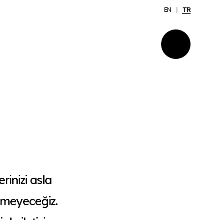
EN
TR
rinizi asla
rmeyeceğiz.