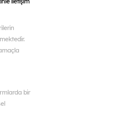
nle iletişim
ilerin
mektedir.
e amaçla
rmlarda bir
el