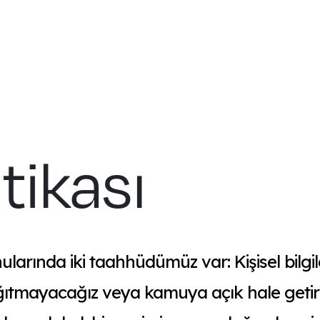
itikası
nularında iki taahhüdümüz var: Kişisel bilgile
ğıtmayacağız veya kamuya açık hale geti