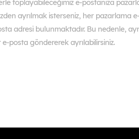
rle toplayabileceğimiz e-postanıza pazar
emizden ayrılmak isterseniz, her pazarlama 
osta adresi bulunmaktadır. Bu nedenle, ay
 e-posta göndererek ayrılabilirsiniz.