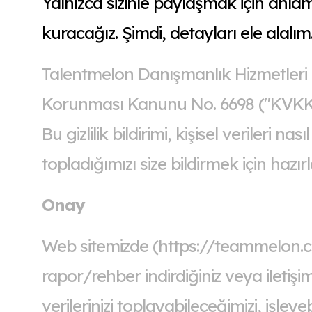
Yalnızca sizinle paylaşmak için anlaml
kuracağız. Şimdi, detayları ele alalım
Talentmelon Danışmanlık Hizmetleri Ti
Korunması Kanunu No. 6698 ("KVKK") 
Bu gizlilik bildirimi, kişisel verileri 
topladığımızı size bildirmek için hazırl
Onay
Web sitemizde (https://teammelon.co
rapor/rehber indirdiğiniz veya ileti
verilerinizi toplayabileceğimizi, işle