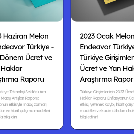
3 Haziran Melon
2023 Ocak Melo
deavor Türkiye -
Endeavor Türkiye
 Dönem Ücret ve
Türkiye Girişimler
 Haklar
Ücret ve Yan Ha
ştırma Raporu
Araştırma Rapor
rkiye Teknoloji Sektörü Ara
Türkiye Girişimler için 2023 Ücre
aaş Artışları Raporu:
Haklar Raporu: Enflasyonun ücr
onun etkisiyle maaş zamları,
etkisi, yetenek kaybı, hibrit çalı
ar ve hibrit çalışma modelleri
modelleri ve kadın istihdamı ha
 bilgi alın.
bilgi edinin!