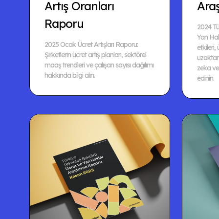
Artış Oranları
Ara
Raporu
2024 Tü
Yan Hak
2025 Ocak Ücret Artışları Raporu:
etkileri,
Şirketlerin ücret artış planları, sektörel
uzaktan 
maaş trendleri ve çalışan sayısı dağılımı
zeka ve 
hakkında bilgi alın.
edinin.