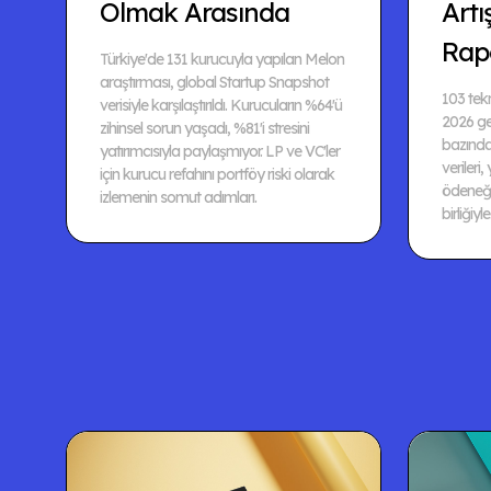
Olmak Arasında
Artı
Rap
Türkiye'de 131 kurucuyla yapılan Melon
araştırması, global Startup Snapshot
103 tekn
verisiyle karşılaştırıldı. Kurucuların %64'ü
2026 ger
zihinsel sorun yaşadı, %81'i stresini
bazında
yatırımcısıyla paylaşmıyor. LP ve VC'ler
verileri,
için kurucu refahını portföy riski olarak
ödeneği
izlemenin somut adımları.
birliğiyle