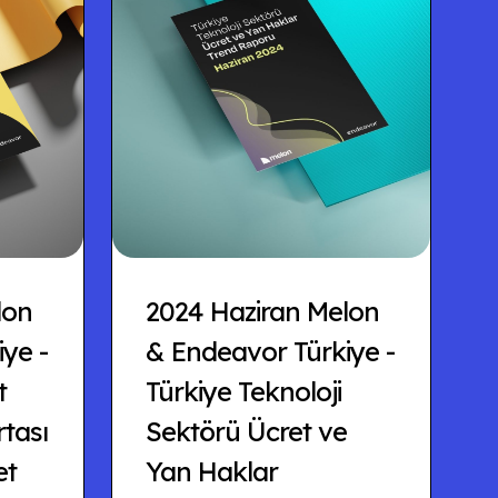
lon
2024 Haziran Melon
ye -
& Endeavor Türkiye -
t
Türkiye Teknoloji
rtası
Sektörü Ücret ve
et
Yan Haklar