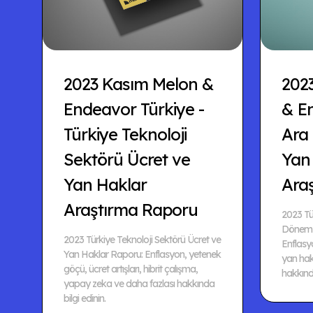
2023 Kasım Melon &
202
Endeavor Türkiye -
& En
Türkiye Teknoloji
Ara
Sektörü Ücret ve
Yan
Yan Haklar
Ara
Araştırma Raporu
2023 Tü
Dönem M
2023 Türkiye Teknoloji Sektörü Ücret ve
Enflasy
Yan Haklar Raporu: Enflasyon, yetenek
yan hakl
göçü, ücret artışları, hibrit çalışma,
hakkında
yapay zeka ve daha fazlası hakkında
bilgi edinin.