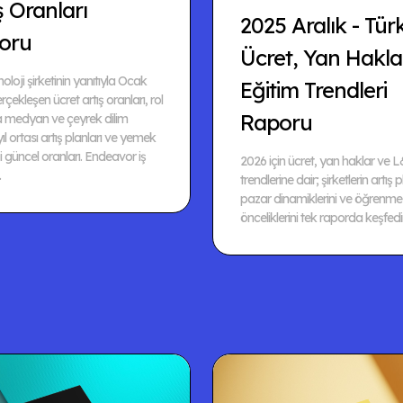
ş Oranları
2025 Aralık - Tür
oru
Ücret, Yan Hakla
oloji şirketinin yanıtıyla Ocak
Eğitim Trendleri
çekleşen ücret artış oranları, rol
Raporu
 medyan ve çeyrek dilim
 yıl ortası artış planları ve yemek
 güncel oranları. Endeavor iş
2026 için ücret, yan haklar ve 
.
trendlerine dair; şirketlerin artış p
pazar dinamiklerini ve öğrenme
önceliklerini tek raporda keşfedi