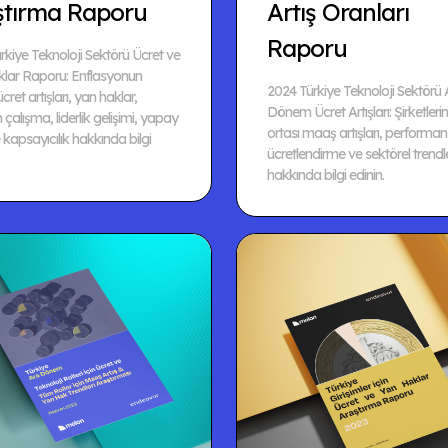
ştırma Raporu
Artış Oranları
Raporu
rkiye Teknoloji Sektörü Ücret ve
lar Raporu: Enflasyonun
2024 Türkiye Teknoloji Sektörü 
 ücret artışları, yan haklar,
Dönem Ücret Artışları: Şirketlerin 
çalışma, liderlik gelişimi, yapay
ortası maaş artışları, performa
kapsayıcılık hakkında bilgi
ücretlendirme ve sektörel trendl
hakkında bilgi edinin.