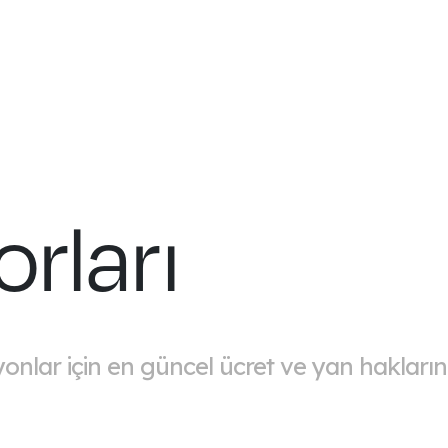
rları
syonlar için en güncel ücret ve yan haklarını