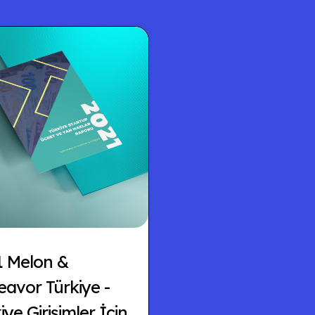
1 Melon &
avor Türkiye -
iye Girişimler İçin