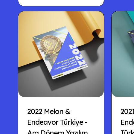
2022 Melon &
202
Endeavor Türkiye -
Ende
Ara Dönem Yazılım
Türk