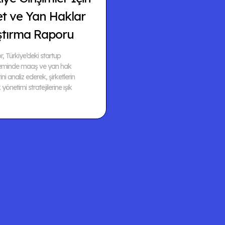
et ve Yan Haklar
ştırma Raporu
, Türkiye’deki startup
teminde maaş ve yan hak
ini analiz ederek, şirketlerin
yönetimi stratejilerine ışık