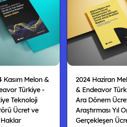
4 Kasım Melon &
2024 Haziran Me
avor Türkiye -
& Endeavor Türki
iye Teknoloji
Ara Dönem Ücre
törü Ücret ve
Araştırması Yıl O
 Haklar
Gerçekleşen Ücr