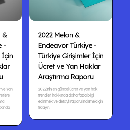
n &
2022 Melon &
 -
Endeavor Türkiye -
 İçin
Türkiye Girişimler İçin
klar
Ücret ve Yan Haklar
u
Araştırma Raporu
t ve Yan
2022’nin en güncel ücret ve yan hak
etlere
trendleri hakkında daha fazla bilgi
şma
edinmek ve detaylı raporu indirmek için
kkında
tıklayın.