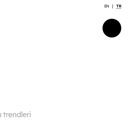
EN
TR
 trendleri