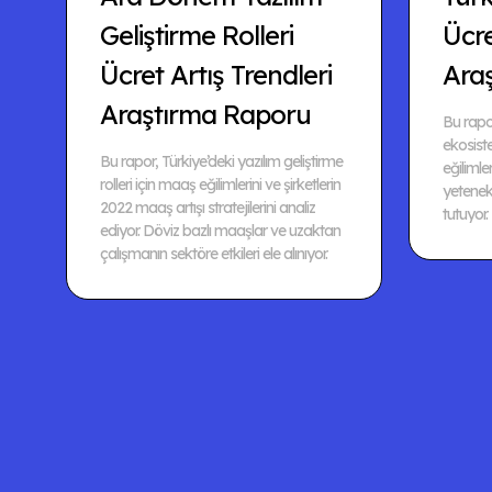
Geliştirme Rolleri
Ücr
Ücret Artış Trendleri
Ara
Araştırma Raporu
Bu rapor
ekosis
Bu rapor, Türkiye’deki yazılım geliştirme
eğilimler
rolleri için maaş eğilimlerini ve şirketlerin
yetenek 
2022 maaş artışı stratejilerini analiz
tutuyor.
ediyor. Döviz bazlı maaşlar ve uzaktan
çalışmanın sektöre etkileri ele alınıyor.