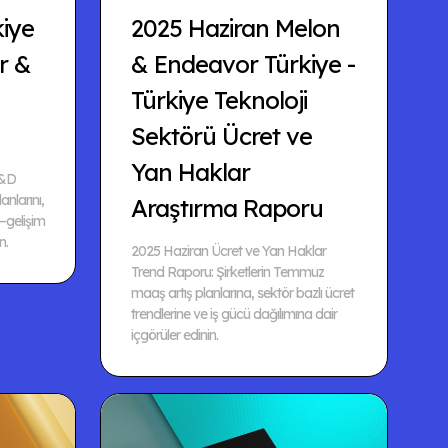
kiye
2025 Haziran Melon
r &
& Endeavor Türkiye -
Türkiye Teknoloji
Sektörü Ücret ve
Yan Haklar
L&D
lanlarını,
Araştırma Raporu
–gelişim
n.
2025 Haziran Ücret ve Yan Haklar
Trend Raporu: Şirketlerin Temmuz
maaş artış planlarına, sektör bazlı ücret
trendlerine ve iş gücü dağılımına dair
içgörüler edinin.