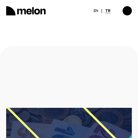
EN
TR
ÖNE ÇIKAN
Zihinsel
2026 Ocak Türkiye
 Görünmekle
Teknoloji Sektörü
rasında
Gerçekleşen Ücret Artış
Oranları Raporu
Keşfet
→