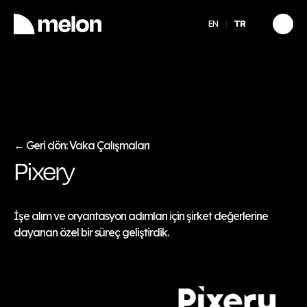
EN
TR
ÖNE ÇIKAN
llerinde
Girişimcinin Zihinsel
Sağlığı: İyi Görünmekle
İyi Olmak Arasında
Keşfet
→
Geri dön: Vaka Çalışmaları
←
Pixery
İşe alım ve oryantasyon adımları için şirket değerlerine
dayanan özel bir süreç geliştirdik.