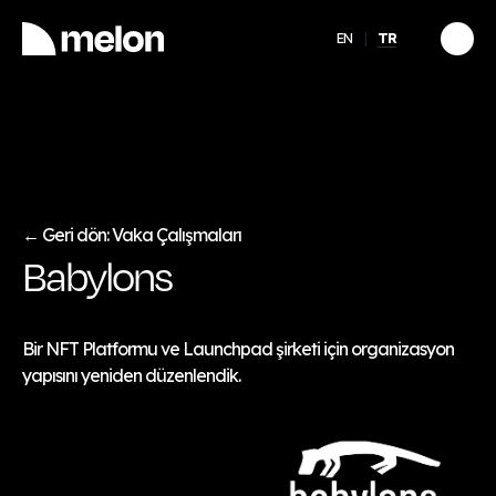
EN
TR
ÖNE ÇIKAN
e
2025 Aralık - Türkiye
Ücret, Yan Haklar &
 Artış
Eğitim Trendleri Raporu
Keşfet
→
Geri dön: Vaka Çalışmaları
←
Babylons
Bir NFT Platformu ve Launchpad şirketi için organizasyon
yapısını yeniden düzenlendik.