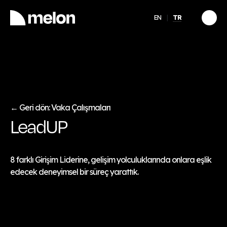
EN
TR
ÖNE ÇIKAN
llerinde
Girişimcinin Zihinsel
Sağlığı: İyi Görünmekle
İyi Olmak Arasında
Keşfet
→
Geri dön: Vaka Çalışmaları
←
LeadUP
8 farklı Girişim Liderine, gelişim yolculuklarında onlara eşlik
edecek deneyimsel bir süreç yarattık.