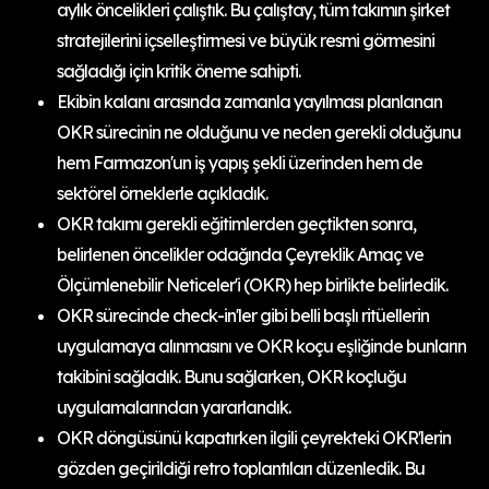
aylık öncelikleri çalıştık. Bu çalıştay, tüm takımın şirket
stratejilerini içselleştirmesi ve büyük resmi görmesini
sağladığı için kritik öneme sahipti.
Ekibin kalanı arasında zamanla yayılması planlanan
OKR sürecinin ne olduğunu ve neden gerekli olduğunu
hem Farmazon'un iş yapış şekli üzerinden hem de
sektörel örneklerle açıkladık.
OKR takımı gerekli eğitimlerden geçtikten sonra,
belirlenen öncelikler odağında Çeyreklik Amaç ve
Ölçümlenebilir Neticeler'i (OKR) hep birlikte belirledik.
OKR sürecinde check-in'ler gibi belli başlı ritüellerin
uygulamaya alınmasını ve OKR koçu eşliğinde bunların
takibini sağladık. Bunu sağlarken, OKR koçluğu
uygulamalarından yararlandık.
OKR döngüsünü kapatırken ilgili çeyrekteki OKR'lerin
gözden geçirildiği retro toplantıları düzenledik. Bu