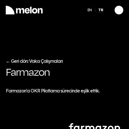
EN
TR
ÖNE ÇIKAN
llerinde
Girişimcinin Zihinsel
Sağlığı: İyi Görünmekle
İyi Olmak Arasında
Keşfet
→
Geri dön: Vaka Çalışmaları
←
Farmazon
Farmazon'a OKR Pilotlama sürecinde eşlik ettik.